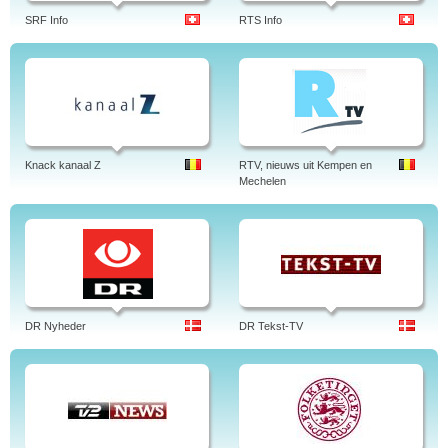
SRF Info
RTS Info
Knack kanaal Z
RTV, nieuws uit Kempen en
Mechelen
DR Nyheder
DR Tekst-TV