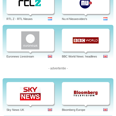
RTL Z - RTL Nieuws
Nu.nl Nieuwsvideo's
Euronews Livestream
BBC World News: headlines
- advertentie -
Sky News UK
Bloomberg Europe