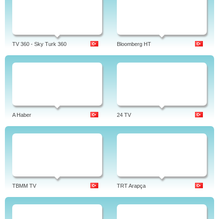
TV 360 - Sky Turk 360
Bloomberg HT
A Haber
24 TV
TBMM TV
TRT Arapça