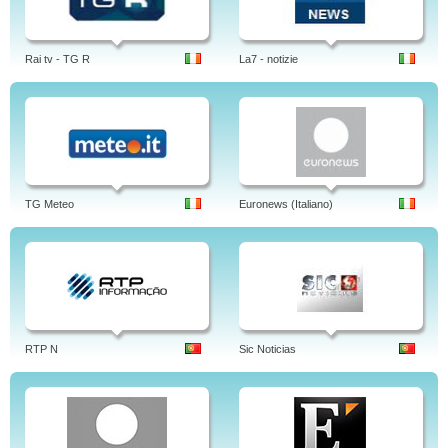
Rai tv - TG R
La7 - notizie
TG Meteo
Euronews (Italiano)
RTP N
Sic Noticias