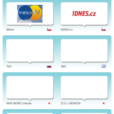
Meteo
iDNES.cz
TA3
SBC
NHK NEWS 1minute
日テレNEWS24