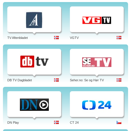
TV Aftenbladet
VGTV
DB TV Dagbladet
Seher.no: Se og Hør TV
DN Play
CT 24