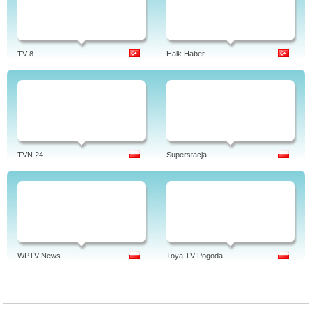
TV 8
Halk Haber
TVN 24
Superstacja
WPTV News
Toya TV Pogoda