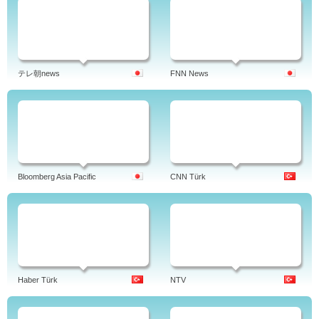
テレ朝news
FNN News
Bloomberg Asia Pacific
CNN Türk
Haber Türk
NTV