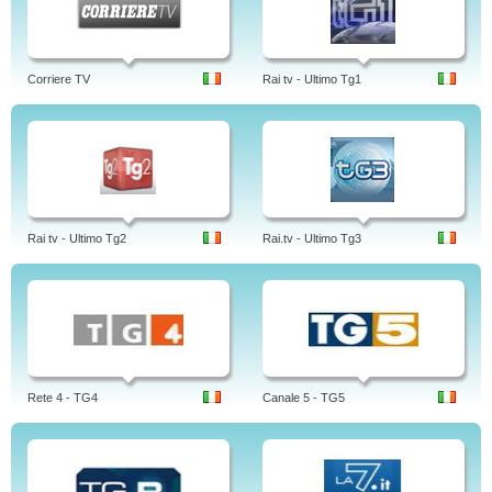
Corriere TV
Rai tv - Ultimo Tg1
Rai tv - Ultimo Tg2
Rai.tv - Ultimo Tg3
Rete 4 - TG4
Canale 5 - TG5