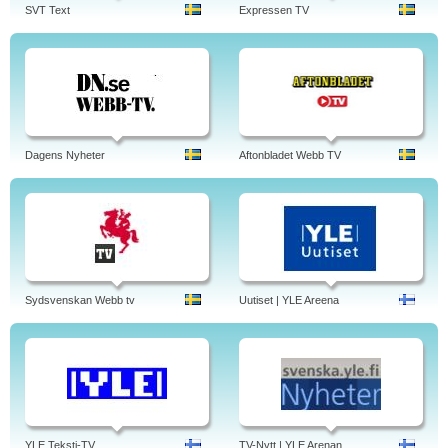
SVT Text
Expressen TV
Dagens Nyheter
Aftonbladet Webb TV
Sydsvenskan Webb tv
Uutiset | YLE Areena
YLE Teksti-TV
TV-Nytt | YLE Arenan