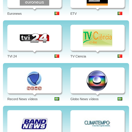
Euronews
ETV
TVI 24
TV Ciencia
Record News vídeos
Globo News vídeos