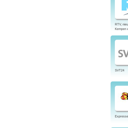
RTV, nieu
Kempen 
SVT24
Express