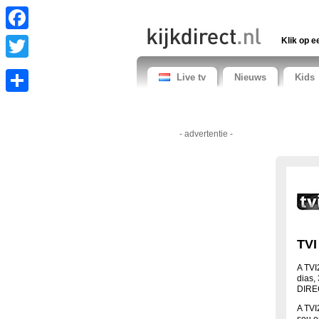
Facebook
Klik op e
Twitter
Live tv
Nieuws
Kids
Share
- advertentie -
TVI
A TVI
dias,
DIRE
A TVI