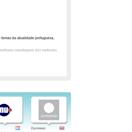
temas da atualidade portuguesa,
elhores reportagens dos melhores
esa com o cunho de qualidade que os
neira da TVI24 e conta com a
os diferentes, três perspetivas sobre
 programa de informação conduzido
e é transmitido todas as sextas-
aújo Pereira, Pedro Mexia e João
r!
Euronews