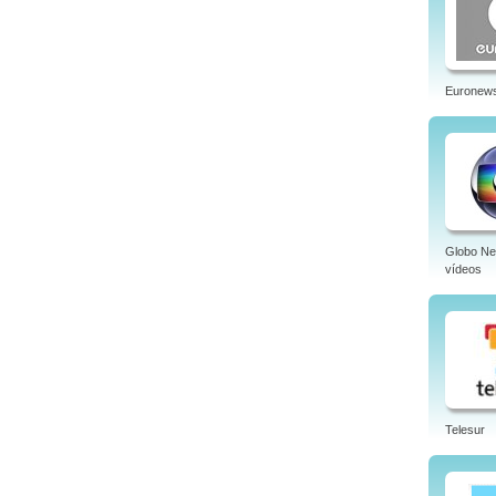
Euronew
Globo N
vídeos
Telesur