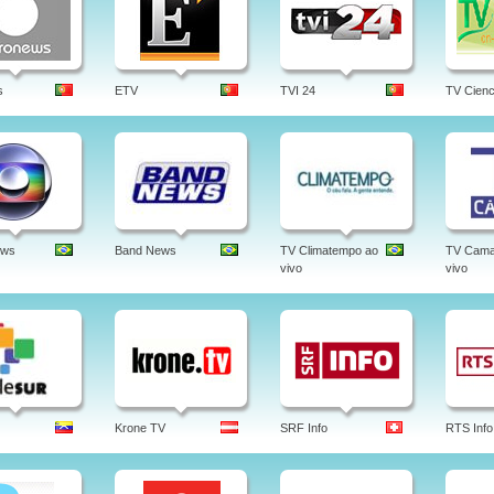
s
ETV
TVI 24
TV Cienc
ews
Band News
TV Climatempo ao
TV Cama
vivo
vivo
Krone TV
SRF Info
RTS Info