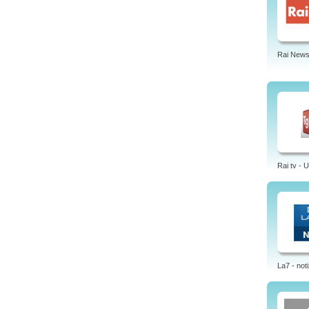
Rai News
Rai tv - 
La7 - noti