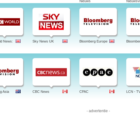
Nieuws
Nieuwsvi
ld News:
Sky News UK
Bloomberg Europe
Bloombe
g Asia
CBC News
CPAC
LCN - T
- advertentie -