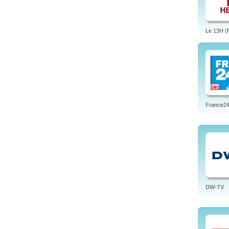
Le 13H (
France24 
DW-TV