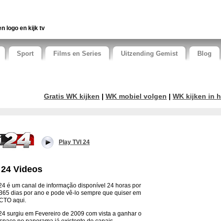
en logo en kijk tv
Sport
Films en Series
Uitzending Gemist
Blog
Gratis WK kijken
|
WK mobiel volgen
|
WK kijken in h
Play TVI 24
 24 Videos
24 é um canal de informação disponível 24 horas por
 365 dias por ano e pode vê-lo sempre que quiser em
CTO aqui.
24 surgiu em Fevereiro de 2009 com vista a ganhar o