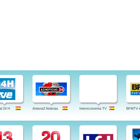
l 24 H
Antena3 Noticias
Intereconomía TV
BFMTV en