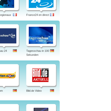
Regionaux
France24 en direct
hau 24
Tagesschau in 100
Sekunden
om
Bild.de Video