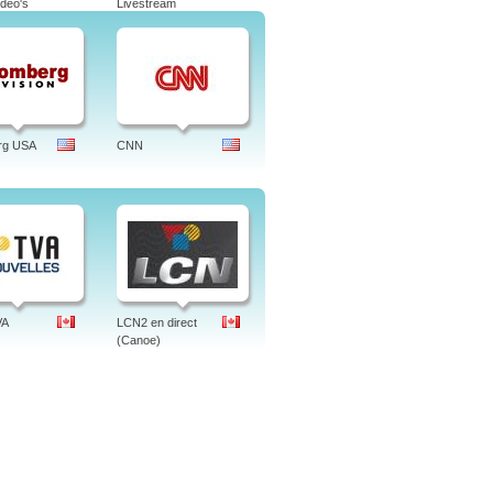
deo's
Livestream
rg USA
CNN
VA
LCN2 en direct
(Canoe)