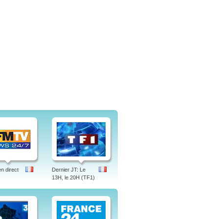
 direct
Dernier JT: Le
13H, le 20H (TF1)