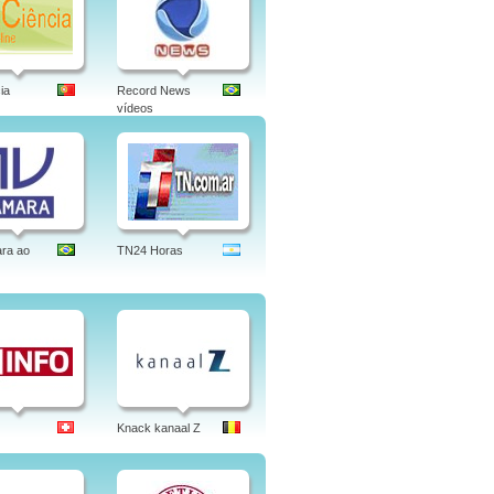
ia
Record News
vídeos
ra ao
TN24 Horas
Knack kanaal Z