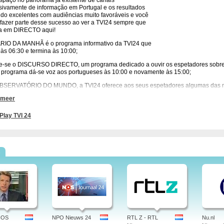
spaço no panorama já existente de canais
sivamente de informação em Portugal e os resultados
ido excelentes com audiências muito favoráveis e você
fazer parte desse sucesso ao ver a TVI24 sempre que
a em DIRECTO aqui!
RIO DA MANHÃ é o programa informativo da TVI24 que
a às 06:30 e termina às 10:00;
-se o DISCURSO DIRECTO, um programa dedicado a ouvir os espetadores sobre 
 programa dá-se voz aos portugueses às 10:00 e novamente às 15:00;
BSERVATÓRIO DO MUNDO, a TVI24 oferece aos seus espetadores algumas das m
teres do mundo;
 meer
PORTAGEM TVI, a TVI24 traz-lhe reportagem sobre temas da atualidade portugu
listas da TVI sempre imprimem aos seus trabalhos.
Play TVI 24
entado por Constança Cunha e Sá, a PROVA DOS NOVE é um dos programas char
cipação de Fernando Rosas, Paulo Rangel e Francisco Assis. Três quadrantes polític
mas mais relevantes da sociedade portuguesa.
s
e de Sousa e Medina Carreira apresentam em conjunto o OLHOS NOS OLHOS, um
ois dos maiores pesos pesados do jornalismo e da economia em Portugal.
o não poderia deixar de ser recomendamos o GOVERNO SOMBRA, um programa qu
s às 23:10 e é moderado por Carlos Vaz Marques com a participação de Ricardo Ar
l Tavares. Atualidade portuguesa comentada com alguma seriedade e muito humo
NOS
NPO Nieuws 24
RTL Z - RTL
Nu.nl