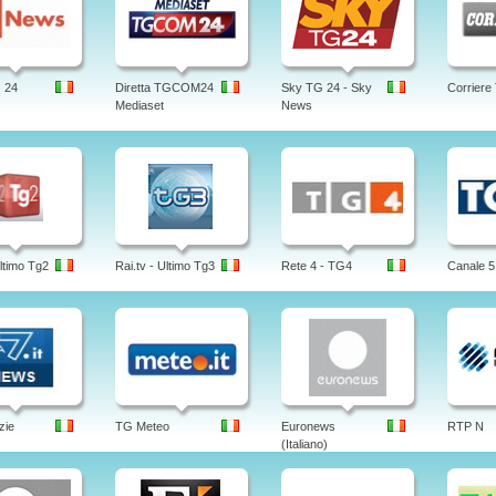
 24
Diretta TGCOM24
Sky TG 24 - Sky
Corriere
Mediaset
News
Ultimo Tg2
Rai.tv - Ultimo Tg3
Rete 4 - TG4
Canale 5
zie
TG Meteo
Euronews
RTP N
(Italiano)