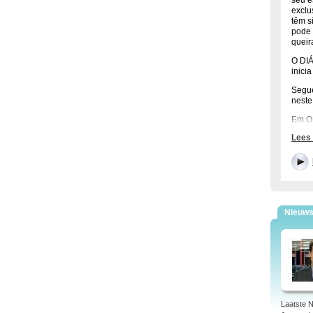
seu e
exclu
têm s
pode 
queir
O DIÁ
inici
Segue
neste
Em O
repór
Lees
No RE
jorna
Apres
parti
os te
Nieuw
Judit
por d
E com
feira
Migue
Laatste 