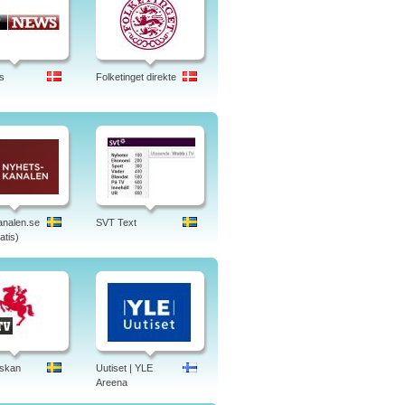
s
Folketinget direkte
nalen.se
SVT Text
atis)
skan
Uutiset | YLE
Areena