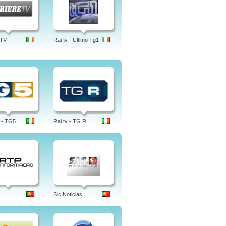
 TV
Rai tv - Ultimo Tg1
 - TG5
Rai tv - TG R
Sic Noticias