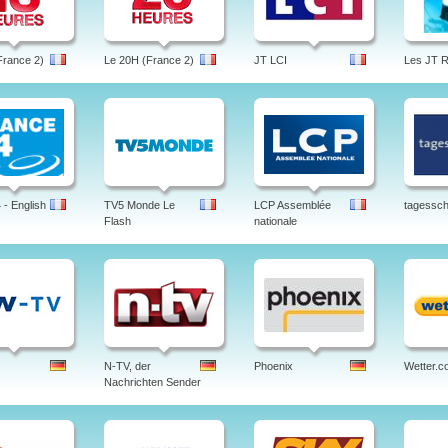
France 2)
Le 20H (France 2)
JT LCI
Les JT 
- English
TV5 Monde Le
LCP Assemblée
tagessc
Flash
nationale
N-TV, der
Phoenix
Wetter.c
Nachrichten Sender