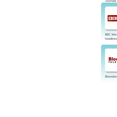
Journaal
BBC Wor
headlines
Bloomber