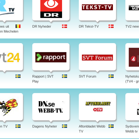
ws uit
DR Nyheder
DR Tekst-TV
TV2 new
en Mechelen
Rapport | SVT
SVT Forum
Nyhetska
Play
(TV4 - gr
en TV
Dagens Nyheter
Aftonbladet Webb
Sydsven
TV
Webb tv