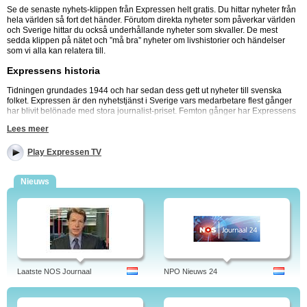
Se de senaste nyhets-klippen från Expressen helt gratis. Du hittar nyheter från
hela världen så fort det händer. Förutom direkta nyheter som påverkar världen
och Sverige hittar du också underhållande nyheter som skvaller. De mest
sedda klippen på nätet och ”må bra” nyheter om livshistorier och händelser
som vi alla kan relatera till.
Expressens historia
Tidningen grundades 1944 och har sedan dess gett ut nyheter till svenska
folket. Expressen är den nyhetstjänst i Sverige vars medarbetare flest gånger
har blivit belönade med stora journalist-priset. Femton gånger har Expressens
journalister blivit belönade för sina avslöjanden och skriverier.
Lees meer
Gratis till din mobil, platta eller dator!
Play Expressen TV
Se de senaste nyheterna vart du än är, när som helst. Det enda du behöver för
att ha Expressen tv tillgängligt är internet eller en wifi-uppkoppling. Perfekt för
Nieuws
pendlaren eller dig som är ute på språng men fortfarande vill fortsätta vara
uppdaterad och allmänbildad. Se nyheter från hela världen med Expressen tv!
Se TV på Expressen.se - tv-klipp från nyheter, sport och nöje. Roliga videor och
klipp på kändisar, Idol och filmtrailers.
Programmen: Almedalen, Bar and Politics, Best Birgings, Table Birro, Flower
Girl, Blue Line, Book Fair, Cecilia Hagen, Champions League, Courtside,
Laatste NOS Journaal
NPO Nieuws 24
Expressen TV, Democratic threat, That Knocking, Eftersnack, El Taco Truck,
Film, Movie Trailer, Football, The FIFA World Cup, Crazy clip, Golf, Dig, OT, GT
Sports, Hamburger Fight, Dog Stable, Hockey, Hockeyallsvenskan, Hockey