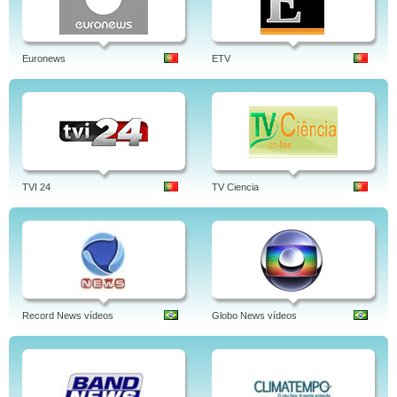
Euronews
ETV
TVI 24
TV Ciencia
Record News vídeos
Globo News vídeos