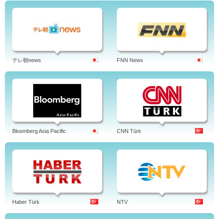
テレ朝news
FNN News
Bloomberg Asia Pacific
CNN Türk
Haber Türk
NTV