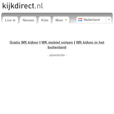
Nederland
Live tv
Nieuws
Kids
Meer
Gratis WK kijken
|
WK mobiel volgen
|
WK kijken in het
buitenland
- advertentie -