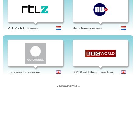
World Cup, Kick and Rush, Expressen TV.
Tags: expressen tv, tablå, räv, expressen tvillingar, os, se, android, blogg,
expressen tv, .se, tv14, 14, sport, birro, sd, bilaga, vildsvin, tv4, 14
prenumeration, tidning, ipad, erik almqvist, isakin, live, expressen tv, sverige,
svenska.
RTL Z - RTL Nieuws
Nu.nl Nieuwsvideo's
Euronews Livestream
BBC World News: headlines
- advertentie -