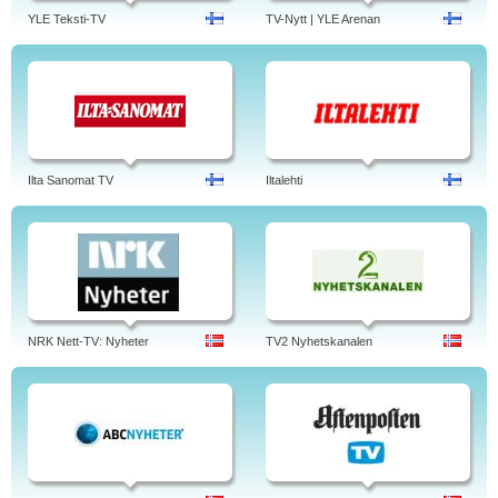
YLE Teksti-TV
TV-Nytt | YLE Arenan
Ilta Sanomat TV
Iltalehti
NRK Nett-TV: Nyheter
TV2 Nyhetskanalen