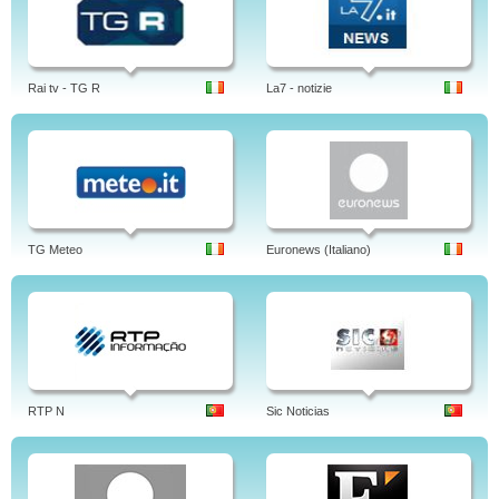
Rai tv - TG R
La7 - notizie
TG Meteo
Euronews (Italiano)
RTP N
Sic Noticias