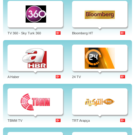
TV 360 - Sky Turk 360
Bloomberg HT
A Haber
24 TV
TBMM TV
TRT Arapça