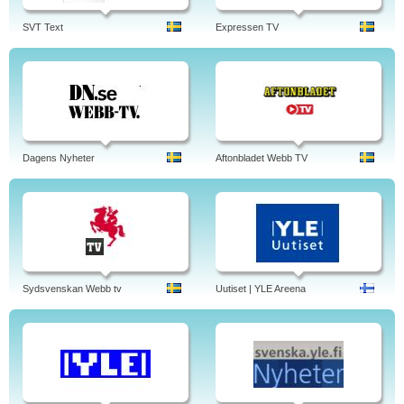
SVT Text
Expressen TV
Dagens Nyheter
Aftonbladet Webb TV
Sydsvenskan Webb tv
Uutiset | YLE Areena