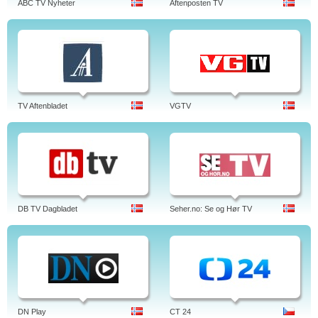
ABC TV Nyheter
Aftenposten TV
TV Aftenbladet
VGTV
DB TV Dagbladet
Seher.no: Se og Hør TV
DN Play
CT 24