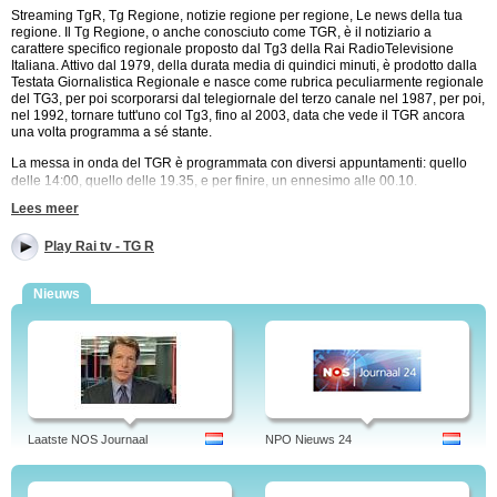
Streaming TgR, Tg Regione, notizie regione per regione, Le news della tua
regione. Il Tg Regione, o anche conosciuto come TGR, è il notiziario a
carattere specifico regionale proposto dal Tg3 della Rai RadioTelevisione
Italiana. Attivo dal 1979, della durata media di quindici minuti, è prodotto dalla
Testata Giornalistica Regionale e nasce come rubrica peculiarmente regionale
del TG3, per poi scorporarsi dal telegiornale del terzo canale nel 1987, per poi,
nel 1992, tornare tutt'uno col Tg3, fino al 2003, data che vede il TGR ancora
una volta programma a sé stante.
La messa in onda del TGR è programmata con diversi appuntamenti: quello
delle 14:00, quello delle 19.35, e per finire, un ennesimo alle 00.10.
Lees meer
Eccezione fatta per il sabato e la domenica, con l'ultima edizione anticipata
alle 23.30 circa, e cambiamenti anche per quanto riguarda l'estate, più
propriamente da fine giugno a metà settembre, periodo in cui il TGR appunto,
Play Rai tv - TG R
viene mandato in onda tutti i giorni indicativamente alle 23.15.
Ogni regione quindi ha il suo notiziario, personalizzato certamente in base alla
Nieuws
cronaca locale, ad esclusione delle Marche, unica zona che tutt'ora trasmette il
TG.Itinerante. Guarda qui il TG della tua regione.
Rai TV - Sempre le ultime notizie. Questa è la rete televisiva per le notizie. TG
e meteo per tutte le regioni. Guarda il TgR, Guarda il Meteo, Buongiorno
Regione. TgR, meteo: Abruzzo Basilicata Calabria Campania Emilia Friuli
Lazio Liguria Lombardia Marche Molise Piemonte Puglia Sardegna Sicilia
Trentino Umbria Toscana Valle d'Aosta, Veneto
Laatste NOS Journaal
NPO Nieuws 24
Tags: tg regione, tg rai, tg rai 3, tg regionale, lazio, lombardia, veneto,
piemonte, basilicata, sardegna, tgr