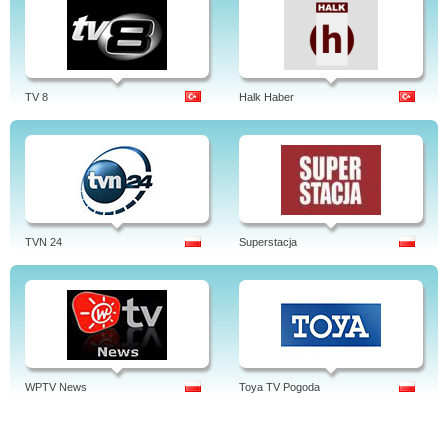
TV 8
Halk Haber
TVN 24
Superstacja
WPTV News
Toya TV Pogoda