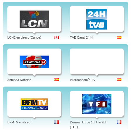
LCN2 en direct (Canoe)
TVE Canal 24 H
Antena3 Noticias
Intereconomía TV
BFMTV en direct
Dernier JT: Le 13H, le 20H
(TF1)