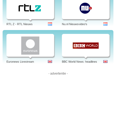
Author: Jens Borghardt
Linked-in
RTL Z - RTL Nieuws
Nu.nl Nieuwsvideo's
Euronews Livestream
BBC World News: headlines
- advertentie -