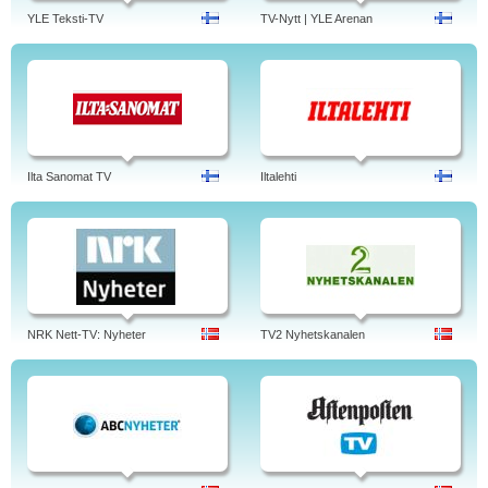
YLE Teksti-TV
TV-Nytt | YLE Arenan
Ilta Sanomat TV
Iltalehti
NRK Nett-TV: Nyheter
TV2 Nyhetskanalen