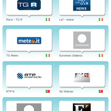
Rai tv - TG R
La7 - notizie
TG Meteo
Euronews (Italiano)
RTP N
Sic Noticias