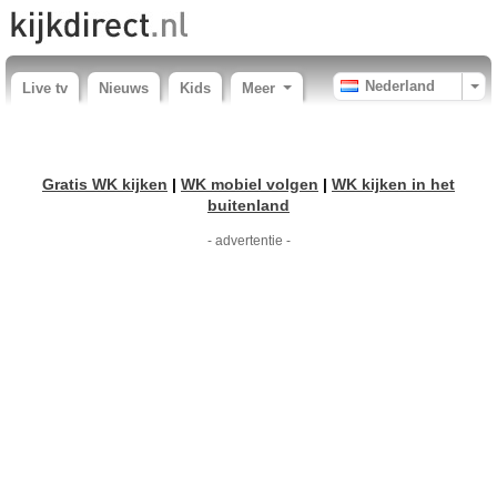
Nederland
Live tv
Nieuws
Kids
Meer
Gratis WK kijken
|
WK mobiel volgen
|
WK kijken in het
buitenland
- advertentie -