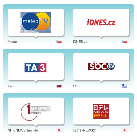
Meteo
iDNES.cz
TA3
SBC
NHK NEWS 1minute
日テレNEWS24