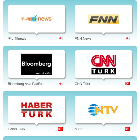
テレ朝news
FNN News
Bloomberg Asia Pacific
CNN Türk
Haber Türk
NTV