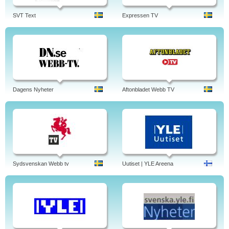
SVT Text
Expressen TV
Dagens Nyheter
Aftonbladet Webb TV
Sydsvenskan Webb tv
Uutiset | YLE Areena