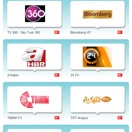
TV 360 - Sky Turk 360
Bloomberg HT
A Haber
24 TV
TBMM TV
TRT Arapça