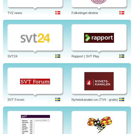
TV2 news
Folketinget direkte
SVT24
Rapport | SVT Play
SVT Forum
Nyhetskanalen.se (TV4 - gratis)