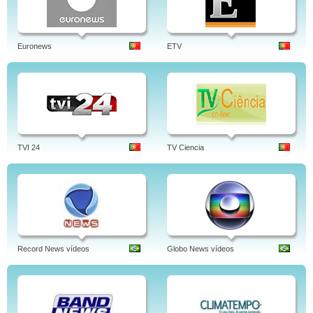
Euronews
ETV
TVI 24
TV Ciencia
Record News vídeos
Globo News vídeos