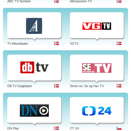
ABC TV Nyheter
Aftenposten TV
TV Aftenbladet
VGTV
DB TV Dagbladet
Seher.no: Se og Hør TV
DN Play
CT 24