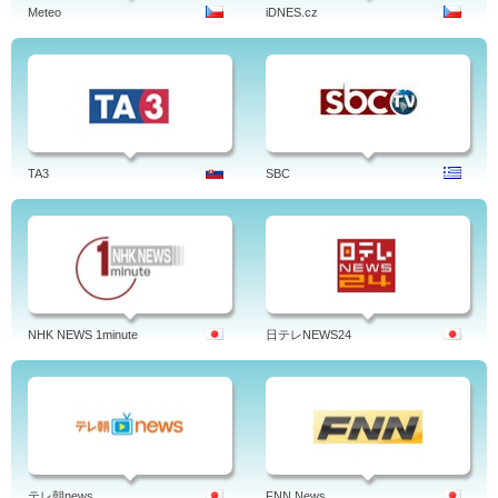
Meteo
iDNES.cz
TA3
SBC
NHK NEWS 1minute
日テレNEWS24
テレ朝news
FNN News