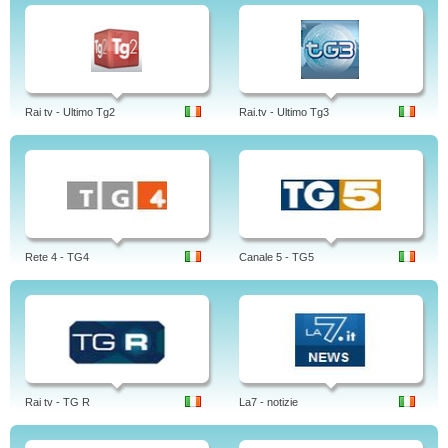
Rai tv - Ultimo Tg2
Rai.tv - Ultimo Tg3
Rete 4 - TG4
Canale 5 - TG5
Rai tv - TG R
La7 - notizie