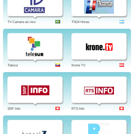
TV Camara ao vivo
TN24 Horas
Telesur
Krone TV
SRF Info
RTS Info