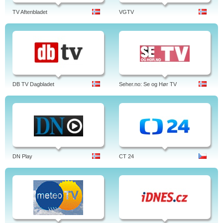
TV Aftenbladet
VGTV
DB TV Dagbladet
Seher.no: Se og Hør TV
DN Play
CT 24