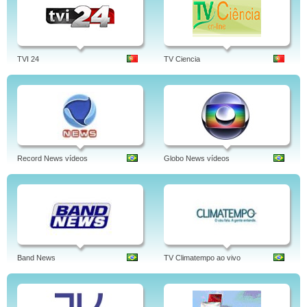
TVI 24
TV Ciencia
Record News vídeos
Globo News vídeos
Band News
TV Climatempo ao vivo