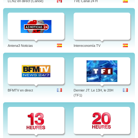
LCN2 en direct (Canoe)
TVE Canal 24 H
Antena3 Noticias
Intereconomía TV
BFMTV en direct
Dernier JT: Le 13H, le 20H
(TF1)