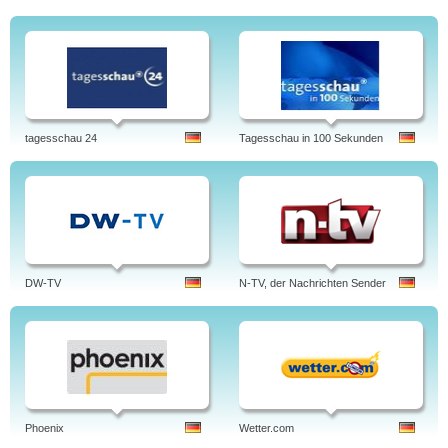
tagesschau 24
Tagesschau in 100 Sekunden
DW-TV
N-TV, der Nachrichten Sender
Phoenix
Wetter.com