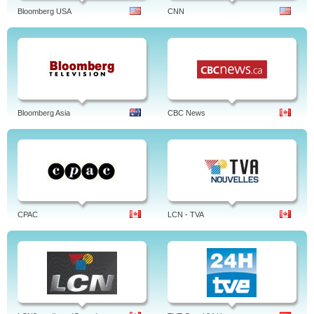
Bloomberg USA
CNN
Bloomberg Asia
CBC News
CPAC
LCN - TVA