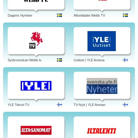
Dagens Nyheter
Aftonbladet Webb TV
Sydsvenskan Webb tv
Uutiset | YLE Areena
YLE Teksti-TV
TV-Nytt | YLE Arenan