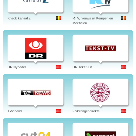
Knack kanaal Z
RTV, nieuws uit Kempen en
Mechelen
DR Nyheder
DR Tekst-TV
TV2 news
Folketinget direkte