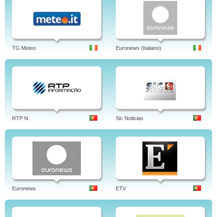
TG Meteo
Euronews (Italiano)
RTP N
Sic Noticias
Euronews
ETV