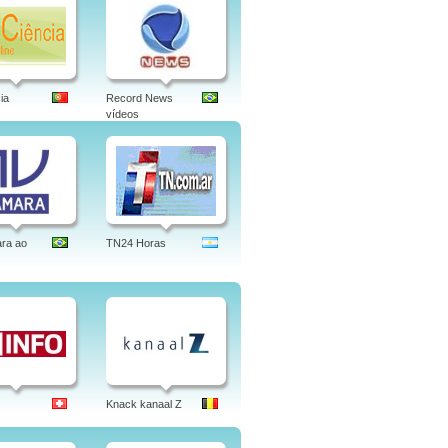
ia
Record News
vídeos
ra ao
TN24 Horas
Knack kanaal Z