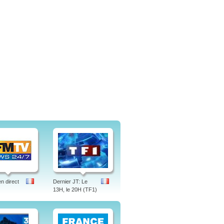
 direct
Dernier JT: Le
13H, le 20H (TF1)