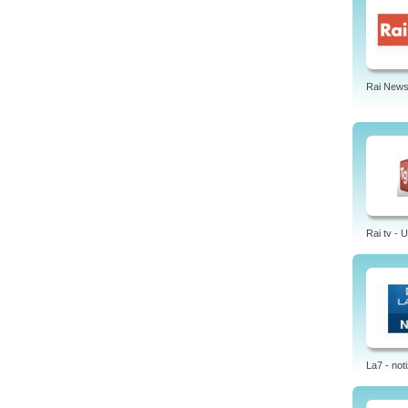
Rai News
Rai tv - 
La7 - noti