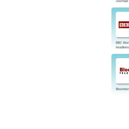
Journaal
BBC Wor
headlines
Bloomber