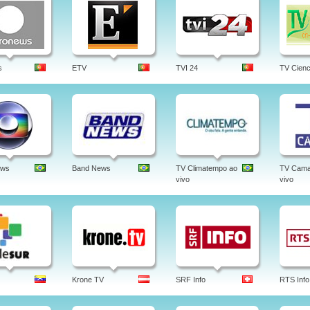
s
ETV
TVI 24
TV Cienc
ews
Band News
TV Climatempo ao
TV Cama
vivo
vivo
Krone TV
SRF Info
RTS Info