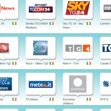
 24
Diretta TGCOM24
Sky TG 24 - Sky
Corriere
Mediaset
News
Ultimo Tg2
Rai.tv - Ultimo Tg3
Rete 4 - TG4
Canale 5
zie
TG Meteo
Euronews
RTP N
(Italiano)