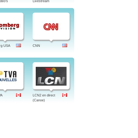
deo's
Livestream
rg USA
CNN
VA
LCN2 en direct
(Canoe)