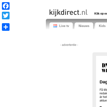
Facebook
Klik op e
Twitter
Live tv
Nieuws
Kids
Share
- advertentie -
Dag
Få ti
redak
är hel
aktue