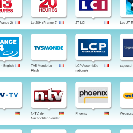
France 2)
Le 20H (France 2)
JT LCI
Les JT 
- English
TV5 Monde Le
LCP Assemblée
tagessc
Flash
nationale
N-TV, der
Phoenix
Wetter.c
Nachrichten Sender