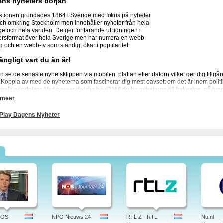
ns nyheters början
tionen grundades 1864 i Sverige med fokus på nyheter
och omkring Stockholm men innehåller nyheter från hela
ge och hela världen. De ger fortfarande ut tidningen i
rsformat över hela Sverige men har numera en webb-
ng och en webb-tv som ständigt ökar i popularitet.
gängligt vart du än är!
n se de senaste nyhetsklippen via mobilen, plattan eller datorn vilket ger dig tillgå
. Koppla av med de nyheterna som fascinerar dig mest oavsett om det är inom politi
 virala händelser. Vart passar det dig bäst? Vill du ha nyheterna till frukosten, på t
n? du kan hålla dig uppdaterad på dina villkor. Se alla nyhetsklipp på Dagens Nyh
 meer
Play Dagens Nyheter
agens Nyheter: Ekonomi, Sport, Kultur, Opinion, Bostad, Resor. Tidningsnyheter nu 
an du se via nya onlinefilmer.
 dagens nyheter, på stan, väder, norge, dagens nyheter prenumeration, kultur, debatt
s
kt, politisk inriktning, ekonomi, kundtjänst, adress, pdf, dagens nyheter, sverige, sv
NOS
NPO Nieuws 24
RTL Z - RTL
Nu.nl