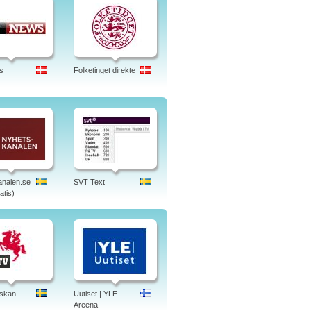
s
Folketinget direkte
nalen.se
SVT Text
atis)
skan
Uutiset | YLE
Areena