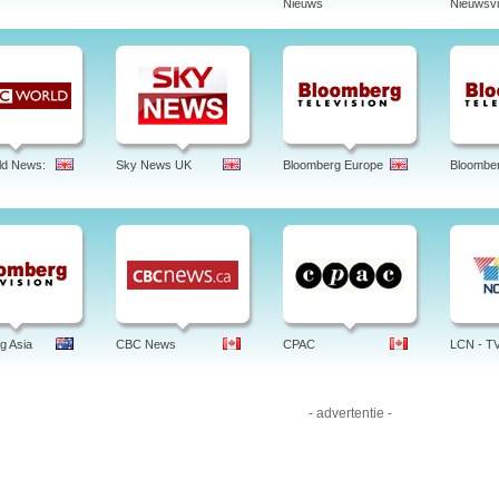
Nieuws
Nieuwsvi
ld News:
Sky News UK
Bloomberg Europe
Bloombe
g Asia
CBC News
CPAC
LCN - T
- advertentie -