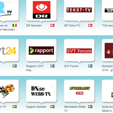
ws uit
DR Nyheder
DR Tekst-TV
TV2 new
en Mechelen
Rapport | SVT
SVT Forum
Nyhetska
Play
(TV4 - gr
en TV
Dagens Nyheter
Aftonbladet Webb
Sydsven
TV
Webb tv