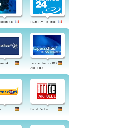
Regionaux
France24 en direct
hau 24
Tagesschau in 100
Sekunden
om
Bild.de Video