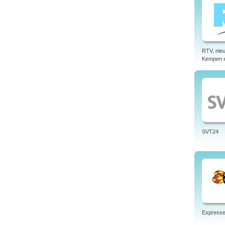
RTV, nieu
Kempen 
SVT24
Express