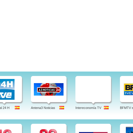
l 24 H
Antena3 Noticias
Intereconomía TV
BFMTV en