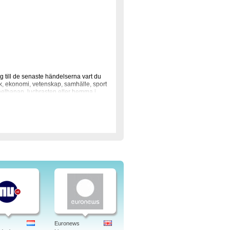
ng till de senaste händelserna vart du
k, ekonomi, vetenskap, samhälle, sport
unnelbanan, luchrasten eller hemma i
eter.
på video. Senaste nytt i bild. Senaste
, wiki, arkiv, dödsannonser, recept,
enska.
Euronews