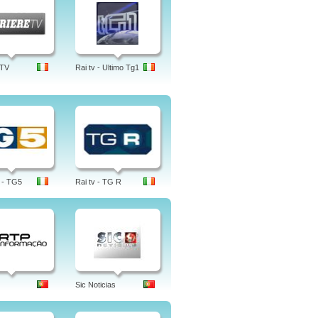
 TV
Rai tv - Ultimo Tg1
 - TG5
Rai tv - TG R
Sic Noticias