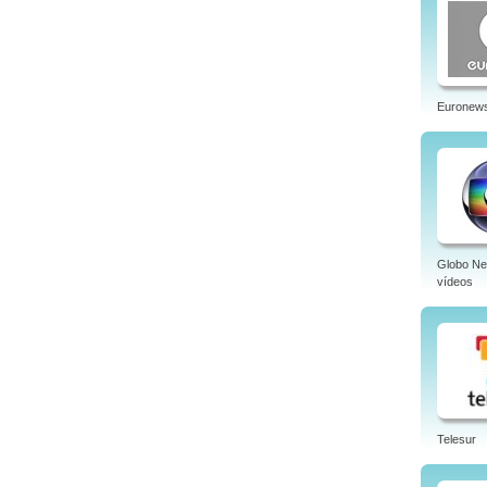
Euronew
Globo N
vídeos
Telesur