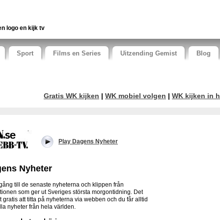
en logo en kijk tv
Sport
Films en Series
Uitzending Gemist
Blog
Gratis WK kijken
|
WK mobiel volgen
|
WK kijken in h
Play Dagens Nyheter
ens Nyheter
llgång till de senaste nyheterna och klippen från
tionen som ger ut Sveriges största morgontidning. Det
t gratis att titta på nyheterna via webben och du får alltid
lla nyheter från hela världen.