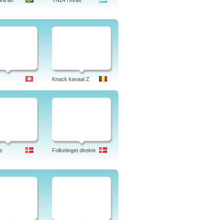
ra ao
TN24 Horas
Knack kanaal Z
s
Folketinget direkte