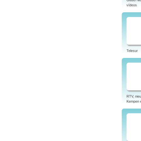
Globo N
vídeos
Telesur
RTV, nieu
Kempen 