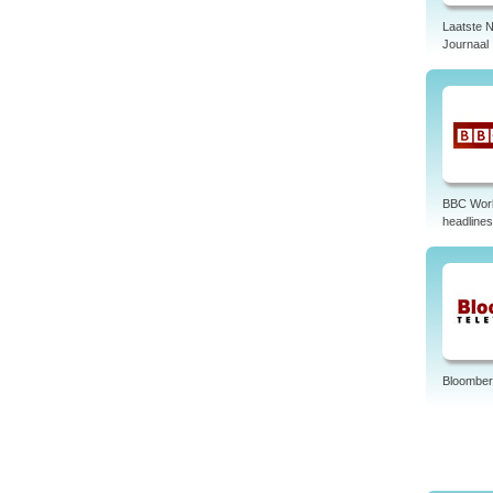
Laatste 
Journaal
BBC Wor
headlines
Bloomber