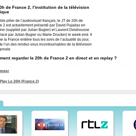
0h de France 2, l’institution de la télévision
ique
ble pilier de l’audiovisuel français, le JT de 20h de
e 2 est actuellement présenté par David Pujadas en
ne (suppléé par Julian Bugier) et Laurent Delahousse
lacé par Julian Bugier ou Marie Drucker) le week-end.
Il
e la France entière tous les soirs de l’actualité du jour,
ste l’un des rendez-vous incontournables de la télévision
onale.
ent regarder le 20h de France 2 en direct et en replay ?
souhaitez ne rien manquer du direct du 20h de France 2, ou rattraper les édition
 meer
egarddirect.fr, accédez d’un simple clic au streaming en direct ou à la VOD qui vou
 vous le souhaitez, sur tous vos appareils connectés (tablette, smartphone, ordina
cription pour accéder à son contenu et diffuse en replay gratuitement dans le monde
Play Le 20H (France 2)
. Le journal de 20H France2 - Pour les dernières actualités, regardez sur cette chaîne 
ique, économie, actualités. France 2. Je journal de 20H.
 le 20h, de tf1, le 20h20, replay, sur la 2, 2016, foot, générique, france 2, 2017
s