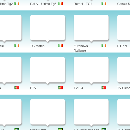
Ultimo Tg2
Rai.tv - Ultimo Tg3
Rete 4 - TG4
Canale 5
zie
TG Meteo
Euronews
RTP N
(Italiano)
s
ETV
TVI 24
TV Cienc