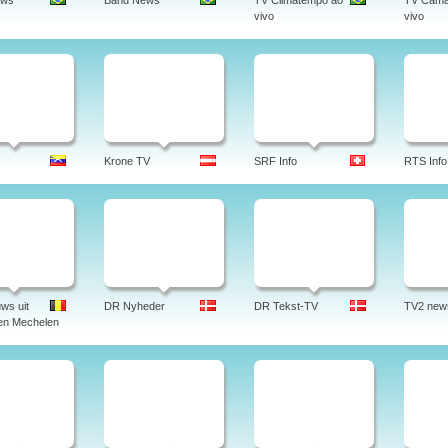
ews
Band News
TV Climatempo ao
TV Cama
vivo
vivo
Krone TV
SRF Info
RTS Info
ws uit
DR Nyheder
DR Tekst-TV
TV2 new
en Mechelen