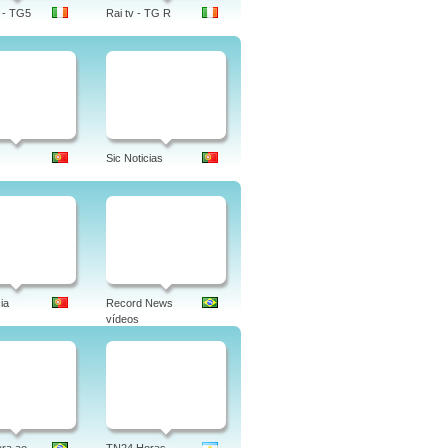
 - TG5
Rai tv - TG R
Sic Noticias
ia
Record News
vídeos