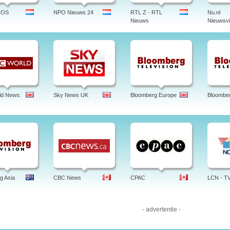
NOS
NPO Nieuws 24
RTL Z - RTL
Nu.nl
Nieuws
Nieuwsvi
ld News:
Sky News UK
Bloomberg Europe
Bloombe
g Asia
CBC News
CPAC
LCN - T
- advertentie -