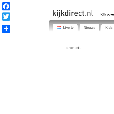
Facebook
Klik op e
Twitter
Live tv
Nieuws
Kids
Share
- advertentie -