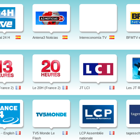
l 24 H
Antena3 Noticias
Intereconomía TV
BFMTV en
France 2)
Le 20H (France 2)
JT LCI
Les JT 
- English
TV5 Monde Le
LCP Assemblée
tagessc
Flash
nationale