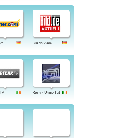
om
Bild.de Video
 TV
Rai tv - Ultimo Tg1