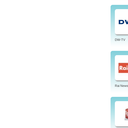
DW-TV
Rai News