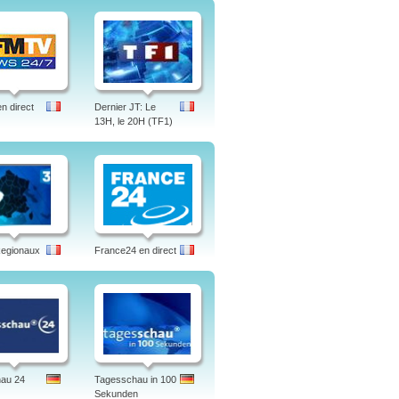
 direct
Dernier JT: Le
13H, le 20H (TF1)
Regionaux
France24 en direct
hau 24
Tagesschau in 100
Sekunden