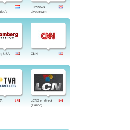
Euronews
deo's
Livestream
rg USA
CNN
VA
LCN2 en direct
(Canoe)