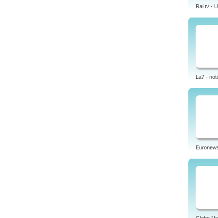
Rai tv - 
La7 - noti
Euronew