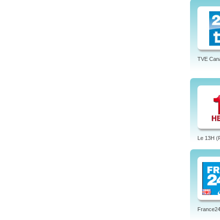
TVE Cana
Le 13H (
France24 