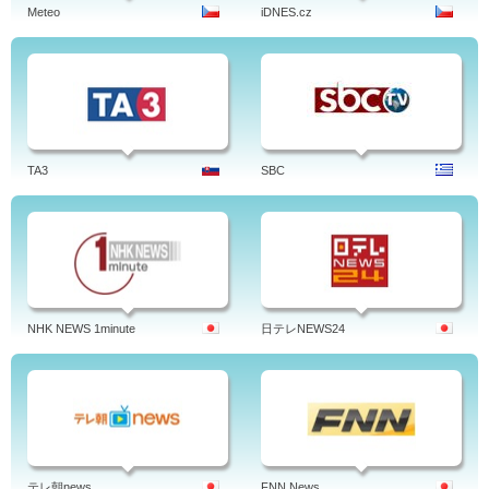
Meteo
iDNES.cz
TA3
SBC
NHK NEWS 1minute
日テレNEWS24
テレ朝news
FNN News