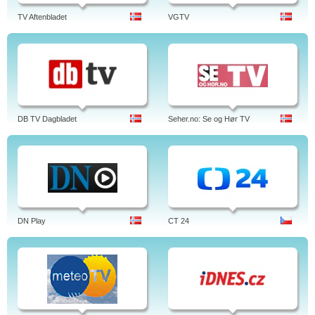
TV Aftenbladet
VGTV
DB TV Dagbladet
Seher.no: Se og Hør TV
DN Play
CT 24