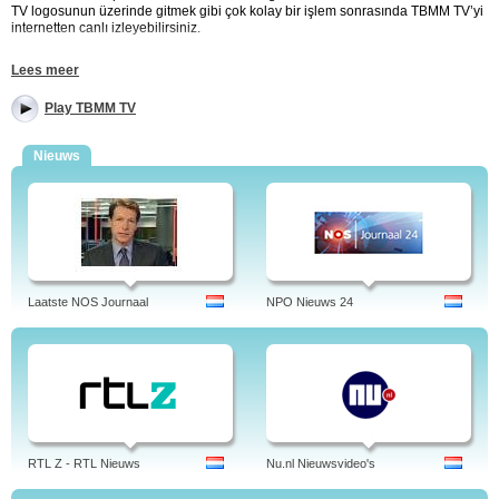
TV logosunun üzerinde gitmek gibi çok kolay bir işlem sonrasında TBMM TV’yi
internetten canlı izleyebilirsiniz.
TBMM TV internetten canlı
Lees meer
Gündemin en önemli gelişmelerini ve yasaların görüşülmesini canlı yayında
Play TBMM TV
izleyebilirsiniz. Gündemi etkileyecek haberlerin hepsi TBMM TV kalitesi ve
ayrıcalığıyla internet üzerinden hiçbir üyelik gerektirmeden ve herhangi bir
ücret ödemeden sitemiz üzerinden rahatlıkla izleyebilirsiniz. Erişimi çok kolay
Nieuws
olan TBMM TV bir tık uzağınızda. Artık mecliste olan biten her şeyden haberiniz
olacak ve ülkedeki değişiklikleri sizde yakından takip edebileceksiniz. Artık
TBMM TV’yi internetten canlı izlemek için doğru yerdesiniz. TBMM TV’yi
ücretsiz, çevrimiçi ve canlı izleyin.
TBMM TV veya bilinen diğer adıyla Meclis TV, Türkiye Büyük Millet Meclisi'yle
ilgili bilgilerle TBMM Genel Kurulu'nu canlı olarak yayınlayan, TRT 3 ile
Laatste NOS Journaal
NPO Nieuws 24
dönüşümlü yayın yapan bir televizyon kanalı.
Tags: tbmm, tv, açılışı, gündem, dilekçe, ne zaman açıldı, başkanı, torba yasa,
tbmm'nin açılışı, kütüphanesi, haber, tbmm tv canlı izle, frekans, frekansı, arşiv,
bugün, gov, digiturk, yayın akışı, hangi kanalda, seyret, hemşireler doktor
oluyor, frekansı nedir, tbmm, türkiye, türk.
RTL Z - RTL Nieuws
Nu.nl Nieuwsvideo's