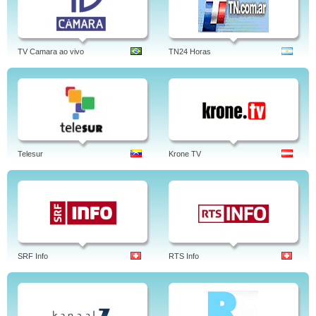
TV Camara ao vivo
TN24 Horas
Telesur
Krone TV
SRF Info
RTS Info