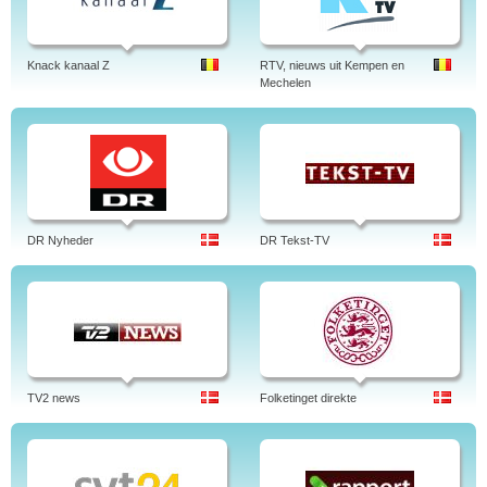
Knack kanaal Z
RTV, nieuws uit Kempen en
Mechelen
DR Nyheder
DR Tekst-TV
TV2 news
Folketinget direkte