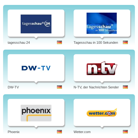
tagesschau 24
Tagesschau in 100 Sekunden
DW-TV
N-TV, der Nachrichten Sender
Phoenix
Wetter.com