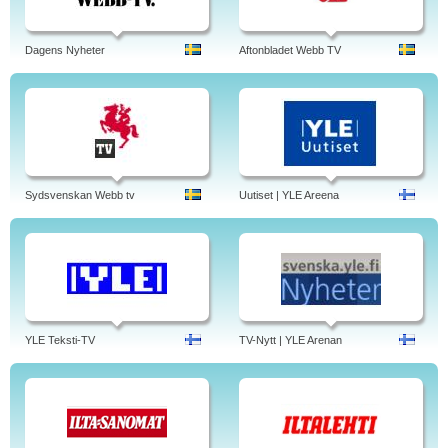
Dagens Nyheter
Aftonbladet Webb TV
Sydsvenskan Webb tv
Uutiset | YLE Areena
YLE Teksti-TV
TV-Nytt | YLE Arenan