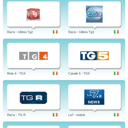
Rai tv - Ultimo Tg2
Rai.tv - Ultimo Tg3
Rete 4 - TG4
Canale 5 - TG5
Rai tv - TG R
La7 - notizie