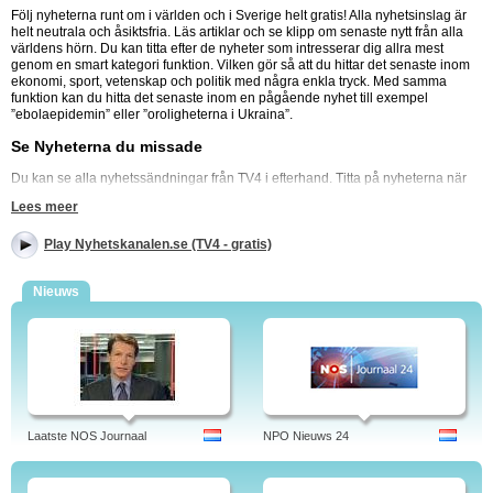
Följ nyheterna runt om i världen och i Sverige helt gratis! Alla nyhetsinslag är
helt neutrala och åsiktsfria. Läs artiklar och se klipp om senaste nytt från alla
världens hörn. Du kan titta efter de nyheter som intresserar dig allra mest
genom en smart kategori funktion. Vilken gör så att du hittar det senaste inom
ekonomi, sport, vetenskap och politik med några enkla tryck. Med samma
funktion kan du hitta det senaste inom en pågående nyhet till exempel
”ebolaepidemin” eller ”oroligheterna i Ukraina”.
Se Nyheterna du missade
Du kan se alla nyhetssändningar från TV4 i efterhand. Titta på nyheterna när
det passar dig istället för att behöva anpassa dig efter tvns tider. Kolla till
Lees meer
frukosten, i din paus eller på bussen med möjlighet att pausa och spola i
programmet. Sändningarna är tillgängliga för din mobil, platta och dator så du
Play Nyhetskanalen.se (TV4 - gratis)
kan titta precis där det passar dig som bäst.
Kolla på Vädret efter dina villkor
Nieuws
Du kan se senaste vädret gratis och när du vill. Kolla antingen senaste
sändningen eller live-uppdaterat efter din ort. Följ nyheterna med TV4 helt
gratis och när du vill.
Nyheter, debatt och sport hittar du här. Nyhetskanal. Senaste nytt kan du se via
nya onlinefilmer. På Nyhetsk-analen ser du nyheter live och gratis hela dagen.
Sveriges första webbkanal för direktsända nyheter. Nyhetskanalen live,
Laatste NOS Journaal
NPO Nieuws 24
Nyheter, Ekonomi, Sport, Nöje, Debatt, Reportage. TV4 anytime gratis. TV Play
Programmen: Solsidan, Home at last,Tina visiting, The whole celebrity-Sweden