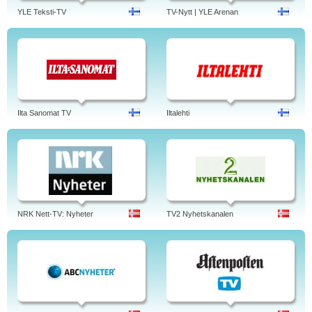
YLE Teksti-TV
TV-Nytt | YLE Arenan
Ilta Sanomat TV
Iltalehti
NRK Nett-TV: Nyheter
TV2 Nyhetskanalen