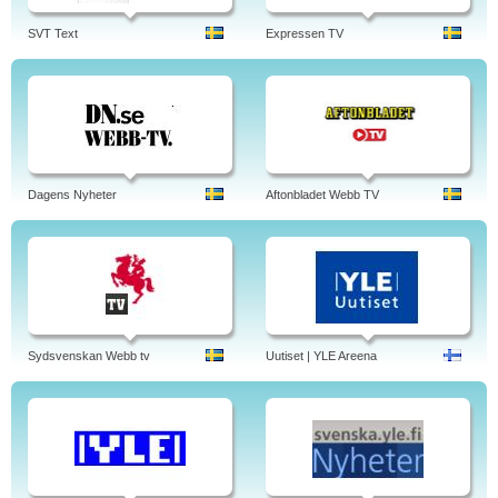
SVT Text
Expressen TV
Dagens Nyheter
Aftonbladet Webb TV
Sydsvenskan Webb tv
Uutiset | YLE Areena