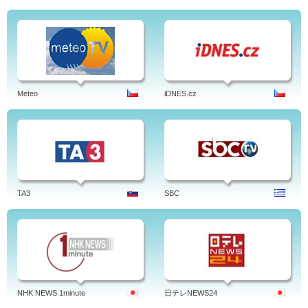
Meteo
iDNES.cz
TA3
SBC
NHK NEWS 1minute
日テレNEWS24