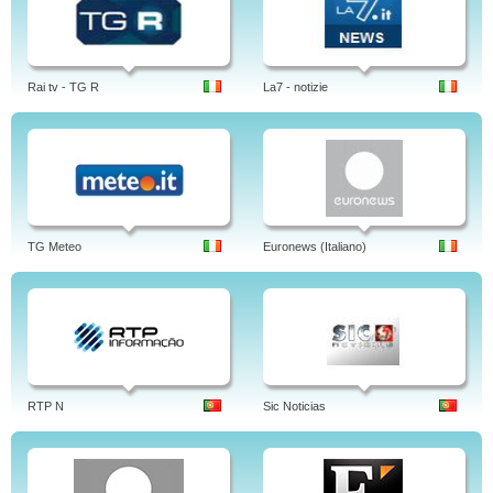
Rai tv - TG R
La7 - notizie
TG Meteo
Euronews (Italiano)
RTP N
Sic Noticias