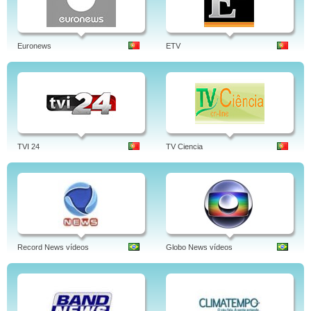
Euronews
ETV
TVI 24
TV Ciencia
Record News vídeos
Globo News vídeos