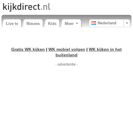
Nederland
Live tv
Nieuws
Kids
Meer
Gratis WK kijken
|
WK mobiel volgen
|
WK kijken in het
buitenland
- advertentie -