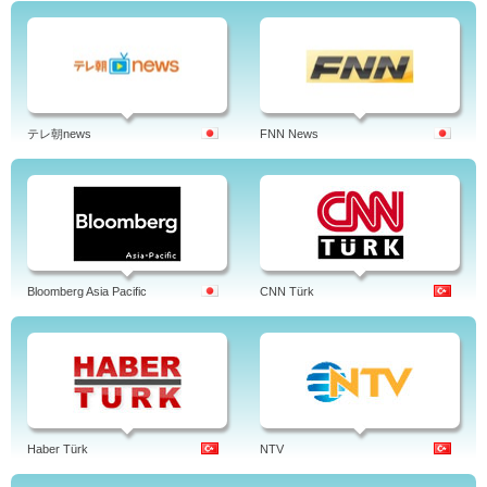
テレ朝news
FNN News
Bloomberg Asia Pacific
CNN Türk
Haber Türk
NTV