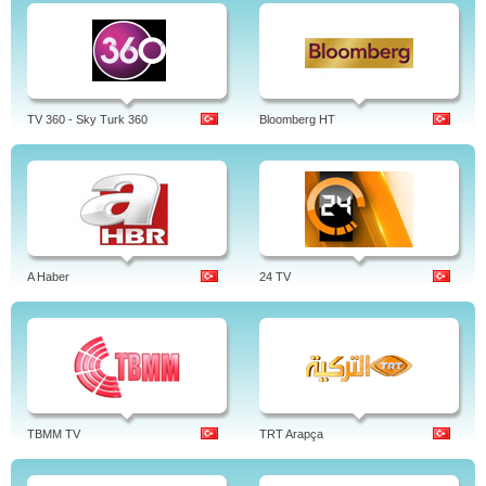
TV 360 - Sky Turk 360
Bloomberg HT
A Haber
24 TV
TBMM TV
TRT Arapça