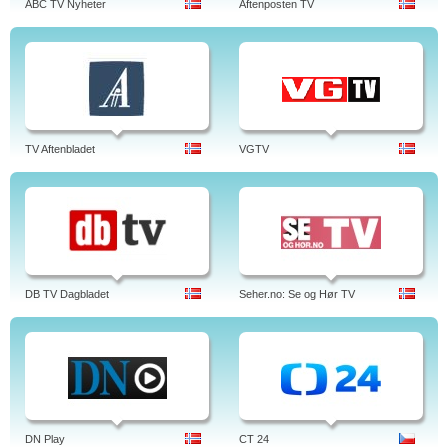
ABC TV Nyheter
Aftenposten TV
TV Aftenbladet
VGTV
DB TV Dagbladet
Seher.no: Se og Hør TV
DN Play
CT 24