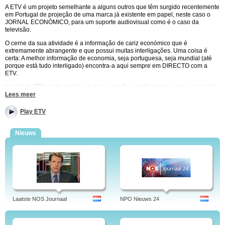
A ETV é um projeto semelhante a alguns outros que têm surgido recentemente
em Portugal de projeção de uma marca já existente em papel, neste caso o
JORNAL ECONÓMICO, para um suporte audiovisual como é o caso da
televisão.
O cerne da sua atividade é a informação de cariz económico que é
extremamente abrangente e que possui muitas interligações. Uma coisa é
certa: A melhor informação de economia, seja portuguesa, seja mundial (até
porque está tudo interligado) encontra-a aqui sempre em DIRECTO com a
ETV.
No site da ETV pode assistir a toda a emissão em directo bem como consultar
a programação e ter acesso a informação profissional dos profissionais que
Lees meer
levam até si esta televisão temática.
Play ETV
Também pode assistir aos vídeos mais relevantes em cada dia informativo a
partir do site da ETV.
Nieuws
Tendo em consideração o foco principal da ETV, a economia, a programação
está direcionada para todas as áreas que interagem com a vertente
económica pelo que, a ETV apresenta ao seu espetador programas de
informação genérica, entrevistas e programas em que são discutidas áreas
mais específicas que envolvem o tecido económico global.
A ETV é uma televisão recente no panorama televisivo português mas já
conseguiu ganhar o seu espaço num meio difícil de aceder e é produto de um
contexto económico que empurrou vários jornais portugueses a enveredarem
Laatste NOS Journaal
NPO Nieuws 24
por uma existência dupla: Em papel e no ecrã.
O nome mais sonante da ETV é o jornalista João Ferreira que foi jornalista da
SIC durante muitos anos e desempenhou funções tanto de pivô na SIC