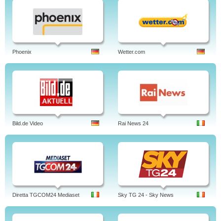
Phoenix
Wetter.com
Bild.de Video
Rai News 24
Diretta TGCOM24 Mediaset
Sky TG 24 - Sky News