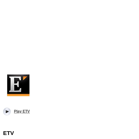
Play ETV
ETV