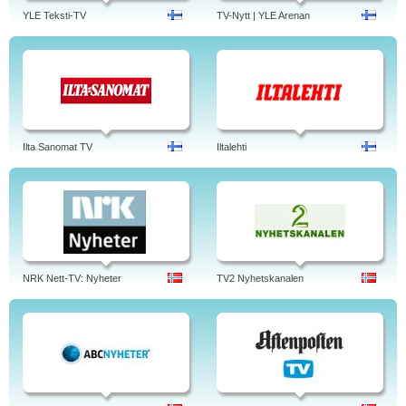
YLE Teksti-TV
TV-Nytt | YLE Arenan
Ilta Sanomat TV
Iltalehti
NRK Nett-TV: Nyheter
TV2 Nyhetskanalen