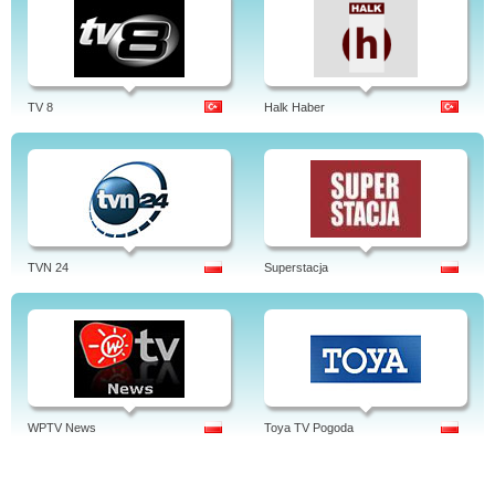
TV 8
Halk Haber
TVN 24
Superstacja
WPTV News
Toya TV Pogoda