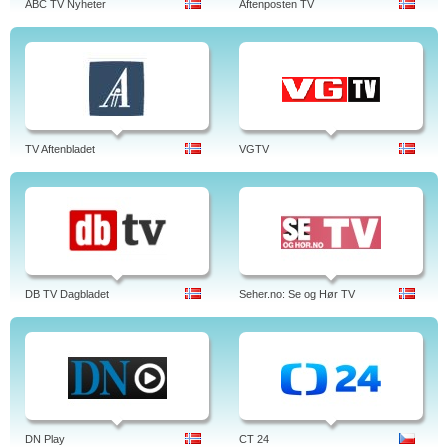
ABC TV Nyheter
Aftenposten TV
TV Aftenbladet
VGTV
DB TV Dagbladet
Seher.no: Se og Hør TV
DN Play
CT 24