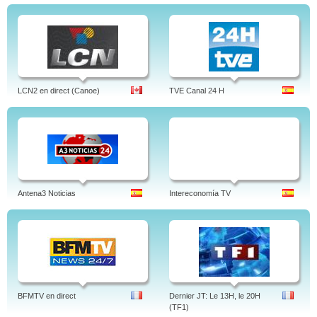
LCN2 en direct (Canoe)
TVE Canal 24 H
Antena3 Noticias
Intereconomía TV
BFMTV en direct
Dernier JT: Le 13H, le 20H
(TF1)