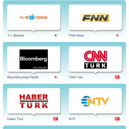
テレ朝news
FNN News
Bloomberg Asia Pacific
CNN Türk
Haber Türk
NTV