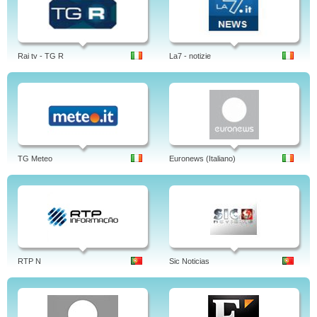
Rai tv - TG R
La7 - notizie
TG Meteo
Euronews (Italiano)
RTP N
Sic Noticias