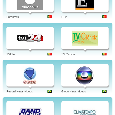
Euronews
ETV
TVI 24
TV Ciencia
Record News vídeos
Globo News vídeos