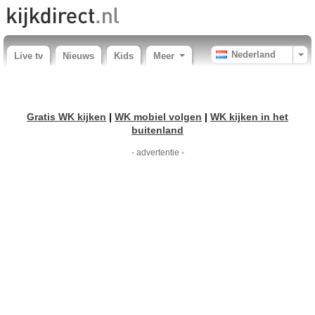
Nederland
Live tv
Nieuws
Kids
Meer
Gratis WK kijken
|
WK mobiel volgen
|
WK kijken in het
buitenland
- advertentie -