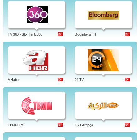
TV 360 - Sky Turk 360
Bloomberg HT
A Haber
24 TV
TBMM TV
TRT Arapça