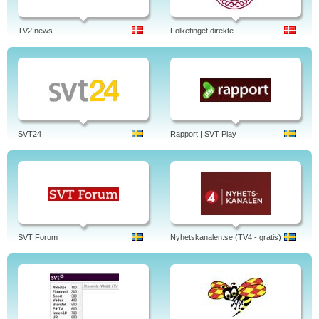
TV2 news
Folketinget direkte
SVT24
Rapport | SVT Play
SVT Forum
Nyhetskanalen.se (TV4 - gratis)