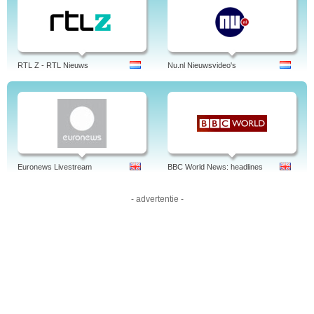
NOTÍCIAS como de repórter de grandes temas como a toxicodependência.
Quem se poderá esquecer da incrível reportagem “Agonia” em que o jornalista
entra no mundo às avessas de um amigo toxicodependente em recuperação?
ETV a não perder em DIRECTO sempre aqui!
RTL Z - RTL Nieuws
Nu.nl Nieuwsvideo's
Euronews Livestream
BBC World News: headlines
- advertentie -