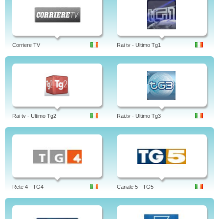
Corriere TV
Rai tv - Ultimo Tg1
Rai tv - Ultimo Tg2
Rai.tv - Ultimo Tg3
Rete 4 - TG4
Canale 5 - TG5