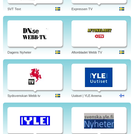
SVT Text
Expressen TV
Dagens Nyheter
Aftonbladet Webb TV
Sydsvenskan Webb tv
Uutiset | YLE Areena