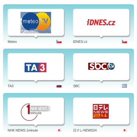
Meteo
iDNES.cz
TA3
SBC
NHK NEWS 1minute
日テレNEWS24